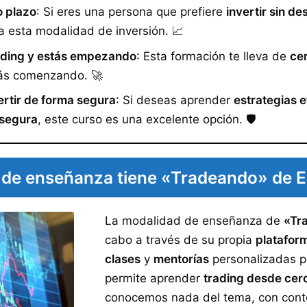
o plazo
: Si eres una persona que prefiere
invertir sin d
a esta modalidad de inversión. 📈
rading y estás empezando
: Esta formación te lleva de
cer
stás comenzando. 🚀
ertir de forma segura
: Si deseas aprender
estrategias e
segura
, este curso es una excelente opción. 🛡️
de enseñanza tiene «Tradeando» de E
La modalidad de enseñanza de
«Tr
cabo a través de su propia
platafor
clases
y
mentorías
personalizadas p
permite aprender
trading desde cer
conocemos nada del tema, con cont