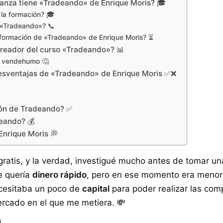
nza tiene «Tradeando» de Enrique Moris? 🎓
 la formación? 🎓
 «Tradeando»? 📞
 formación de «Tradeando» de Enrique Moris? ⏳
creador del curso «Tradeando»? 📊
un vendehumo 🤔
desventajas de «Tradeando» de Enrique Moris ✅❌
ión de Tradeando? ✅
deando? 💰
nrique Moris 💭
gratis, y la verdad, investigué mucho antes de tomar un
e quería
dinero rápido
, pero en ese momento era menor
ecesitaba un poco de
capital
para poder realizar las com
rcado en el que me metiera. 💸