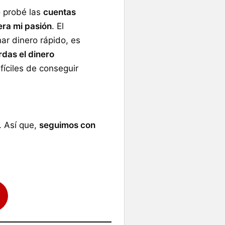
o probé las
cuentas
era mi pasión
. El
nar dinero rápido, es
rdas el dinero
íciles de conseguir
. Así que,
seguimos con