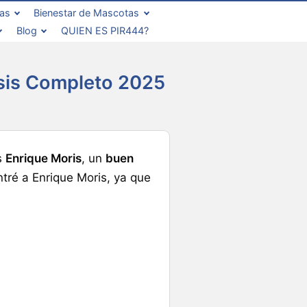
zas
Bienestar de Mascotas
Blog
QUIEN ES PIR444?
isis Completo 2025
s
Enrique Moris
, un
buen
tré a Enrique Moris, ya que