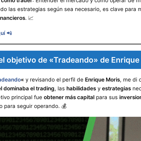
s como trader
: Entender el mercado y cómo operar de 
do las estrategias según sea necesario, es clave para 
inancieros
. 📈
quí
📲
el objetivo de «Tradeando» de Enrique
adeando
«
y revisando el perfil de
Enrique Moris
, me di 
él dominaba el trading
, las
habilidades
y
estrategias
nec
tivo principal fue
obtener más capital
para sus
inversio
o para seguir operando. 💰