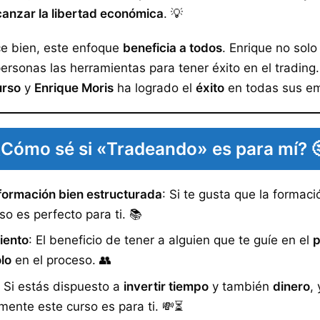
canzar la libertad económica
. 💡
ce bien, este enfoque
beneficia a todos
. Enrique no solo
ersonas las herramientas para tener éxito en el trading
urso
y
Enrique Moris
ha logrado el
éxito
en todas sus em
¿Cómo sé si «Tradeando» es para mí? 
formación bien estructurada
: Si te gusta que la formac
so es perfecto para ti. 📚
iento
: El beneficio de tener a alguien que te guíe en el
p
olo
en el proceso. 👥
: Si estás dispuesto a
invertir tiempo
y también
dinero
,
amente este curso es para ti. 💸⏳