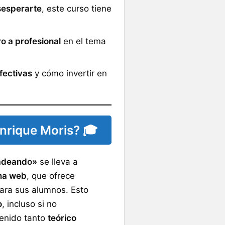
esesperarte
, este curso tiene
o a profesional
en el tema
fectivas
y cómo invertir en
nrique Moris? 🎓
adeando»
se lleva a
ma web
, que ofrece
ara sus alumnos. Esto
o
, incluso si no
enido tanto
teórico