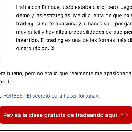
Hablé con Enrique, todo estaba claro, pero lueg
demo
y las estrategias. Me di cuenta de que
no 
trading
, si no te apasiona y lo haces solo por ga
muy difícil y hay altas probabilidades de que
pie
invertido
. El
trading
es una de las formas más dif
dinero rápido. ⏳
era
bueno
, pero no era lo que realmente me apasionaba
o»
. 📈
a
FORBES «El secreto para hacer fortuna».
Revisa la clase gratuita de tradeando aquí
📈✨