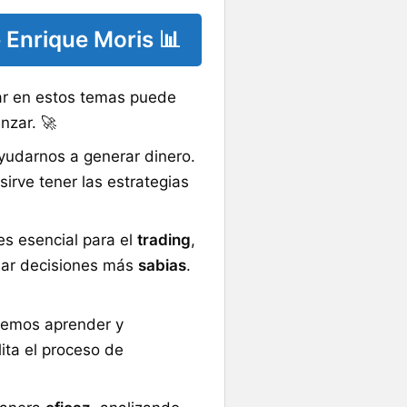
 Enrique Moris
📊
ar en estos temas puede
zar. 🚀
udarnos a generar dinero.
sirve tener las estrategias
es esencial para el
trading
,
mar decisiones más
sabias
.
demos aprender y
ita el proceso de