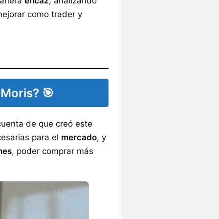
manera
eficaz
, analizando
mejorar como trader y
 Moris? 🎯
cuenta de que creó este
esarias para el
mercado
, y
nes
, poder comprar más